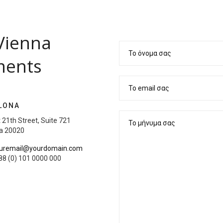
Vienna
ments
LONA
 21th Street, Suite 721
a 20020
ouremail@yourdomain.com
88 (0) 101 0000 000