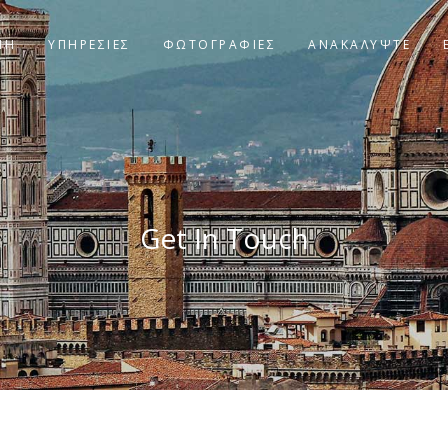
ΝΗ
ΥΠΗΡΕΣΙΕΣ
ΦΩΤΟΓΡΑΦΊΕΣ
ΑΝΑΚΑΛΥΨΤΕ
Get In Touch