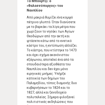
Το Μπούρτζι: ο
«θαλασσόπυργος» του
Ναυπλίου
Από μακριά θυμίζει ένα κομψό
πέτρινο γλυπτό. Όταν διανύσετε
με το βαρκάκι τα λίγα μέτρα που
χωρίζουν το νησάκι των Αγίων
Θεοδώρων από την ακτή και
φτάσετε κάτω από το ενετικό
κάστρο του, η εντύπωση αλλάζει.
Το κάστρο, που κτίστηκε το 1473
και έχει σχήμα ακανόνιστου
εξάγωνου, αποτελεί ένα από τα
σπουδαιότερα αξιοθέατα του
Ναυπλίου και δεν έχει μόνο
ειρηνικές μνήμες. Υπήρξε
κατοικία των δημίων του
Παλαμηδίου, τόπος διαμονής δυο
κυβερνήσεων το 1824 και το
1827, αλλά και ξενοδοχείο
πολυτελείας. Σήμερα φιλοξενεί
πολιτιστικές εκδηλώσεις που