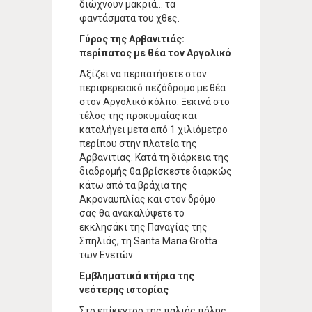
διώχνουν μακριά… τα
φαντάσματα του χθες.
Γύρος της Αρβανιτιάς:
περίπατος με θέα τον Αργολικό
Αξίζει να περπατήσετε στον
περιφερειακό πεζόδρομο με θέα
στον Αργολικό κόλπο. Ξεκινά στο
τέλος της προκυμαίας και
καταλήγει μετά από 1 χιλιόμετρο
περίπου στην πλατεία της
Αρβανιτιάς. Κατά τη διάρκεια της
διαδρομής θα βρίσκεστε διαρκώς
κάτω από τα βράχια της
Ακροναυπλίας και στον δρόμο
σας θα ανακαλύψετε το
εκκλησάκι της Παναγίας της
Σπηλιάς, τη Santa Maria Grotta
των Ενετών.
Εμβληματικά κτήρια της
νεότερης ιστορίας
Στο επίκεντρο της παλιάς πόλης