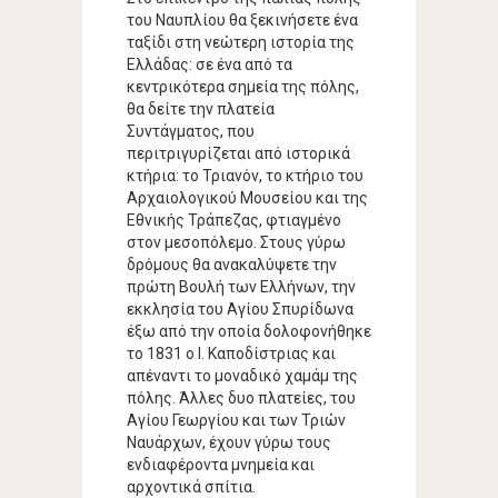
του Ναυπλίου θα ξεκινήσετε ένα
ταξίδι στη νεώτερη ιστορία της
Ελλάδας: σε ένα από τα
κεντρικότερα σημεία της πόλης,
θα δείτε την πλατεία
Συντάγματος, που
περιτριγυρίζεται από ιστορικά
κτήρια: το Τριανόν, το κτήριο του
Αρχαιολογικού Μουσείου και της
Εθνικής Τράπεζας, φτιαγμένο
στον μεσοπόλεμο. Στους γύρω
δρόμους θα ανακαλύψετε την
πρώτη Βουλή των Ελλήνων, την
εκκλησία του Αγίου Σπυρίδωνα
έξω από την οποία δολοφονήθηκε
το 1831 ο Ι. Καποδίστριας και
απέναντι το μοναδικό χαμάμ της
πόλης. Άλλες δυο πλατείες, του
Αγίου Γεωργίου και των Τριών
Ναυάρχων, έχουν γύρω τους
ενδιαφέροντα μνημεία και
αρχοντικά σπίτια.