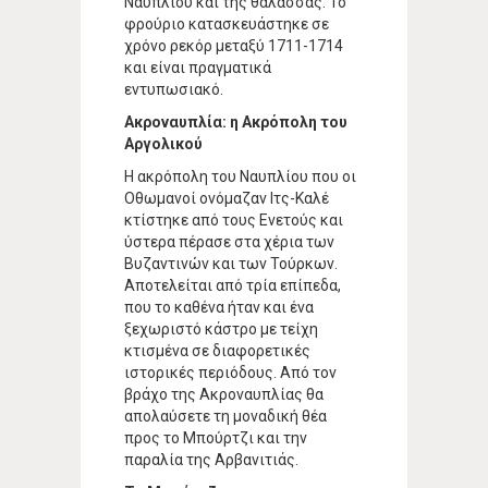
Ναυπλίου και της θάλασσας. Το
φρούριο κατασκευάστηκε σε
χρόνο ρεκόρ μεταξύ 1711-1714
και είναι πραγματικά
εντυπωσιακό.
Ακροναυπλία: η Ακρόπολη του
Αργολικού
Η ακρόπολη του Ναυπλίου που οι
Οθωμανοί ονόμαζαν Ιτς-Καλέ
κτίστηκε από τους Ενετούς και
ύστερα πέρασε στα χέρια των
Βυζαντινών και των Τούρκων.
Αποτελείται από τρία επίπεδα,
που το καθένα ήταν και ένα
ξεχωριστό κάστρο με τείχη
κτισμένα σε διαφορετικές
ιστορικές περιόδους. Από τον
βράχο της Ακροναυπλίας θα
απολαύσετε τη μοναδική θέα
προς το Μπούρτζι και την
παραλία της Αρβανιτιάς.