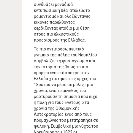
συνδυάζει μοναδικά
εντυπωσιακή θέα, ατελείωτο
ρομαντισμό και ολοζώντανες
εικόνες παρελθόντος
κερδίζοντας επάξια μια θέση
στους πιο ελκυστικούς
προορισμούς της Ελλάδας.
Το πιο αντιπροσωπευτικό
μνημείο της πόλης του Ναυπλίου
συμβολίζει τη φυσιογνωμία και
την ιστορία της. Ίσως το πιο
όμορφο ενετικό κάστρο στην
Ελλάδα χτίστηκε στις αρχές του
18ου αιώνα μέσα σε μόλις τρία
χρόνια, ενώ το μέγεθός του
μαρτυρούσε τη σημασία που είχε
η πόλη για τους Ενετούς. Στα
χρόνια της Οθωμανικής
Αυτοκρατορίας ένας από τους
προμαχώνες του μετατράπηκε σε
φυλακή. Συμβολικά μια νύχτα του
Νοεμβρίου του 1822 οι