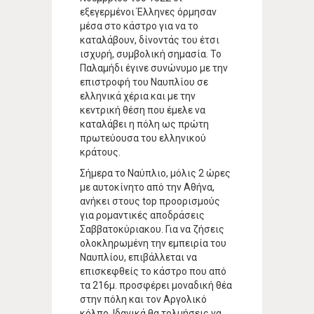
εξεγερμένοι Έλληνες όρμησαν
μέσα στο κάστρο για να το
καταλάβουν, δίνοντάς του έτσι
ισχυρή, συμβολική σημασία. Το
Παλαμήδι έγινε συνώνυμο με την
επιστροφή του Ναυπλίου σε
ελληνικά χέρια και με την
κεντρική θέση που έμελε να
καταλάβει η πόλη ως πρώτη
πρωτεύουσα του ελληνικού
κράτους.
Σήμερα το Ναύπλιο, μόλις 2 ώρες
με αυτοκίνητο από την Αθήνα,
ανήκει στους top προορισμούς
για ρομαντικές αποδράσεις
Σαββατοκύριακου. Για να ζήσεις
ολοκληρωμένη την εμπειρία του
Ναυπλίου, επιβάλλεται να
επισκεφθείς το κάστρο που από
τα 216μ. προσφέρει μοναδική θέα
στην πόλη και τον Αργολικό
κόλπο. Ιδανικά θα τολμήσεις να