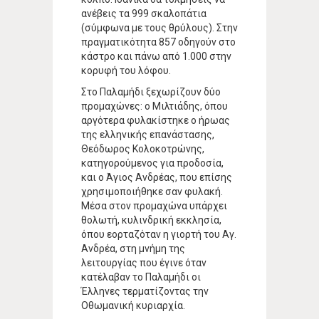
ανέβεις τα 999 σκαλοπάτια
(σύμφωνα με τους θρύλους). Στην
πραγματικότητα 857 οδηγούν στο
κάστρο και πάνω από 1.000 στην
κορυφή του λόφου.
Στο Παλαμήδι ξεχωρίζουν δύο
προμαχώνες: ο Μιλτιάδης, όπου
αργότερα φυλακίστηκε ο ήρωας
της ελληνικής επανάστασης,
Θεόδωρος Κολοκοτρώνης,
κατηγορούμενος για προδοσία,
και ο Άγιος Ανδρέας, που επίσης
χρησιμοποιήθηκε σαν φυλακή.
Μέσα στον προμαχώνα υπάρχει
θολωτή, κυλινδρική εκκλησία,
όπου εορταζόταν η γιορτή του Αγ.
Ανδρέα, στη μνήμη της
λειτουργίας που έγινε όταν
κατέλαβαν το Παλαμήδι οι
Έλληνες τερματίζοντας την
Οθωμανική κυριαρχία.